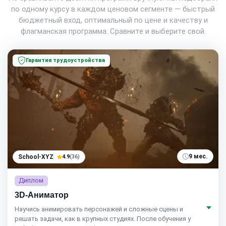
по одному курсу в каждом ценовом сегменте — быстрый
бюджетный вход, оптимальный по цене и качеству и
флагманская программа. Сравните и выберите свой.
Гарантия трудоустройства
9 мес.
School-XYZ
4.9
(36)
Диплом
3D-Аниматор
Научись анимировать персонажей и сложные сцены и
решать задачи, как в крупных студиях. После обучения у