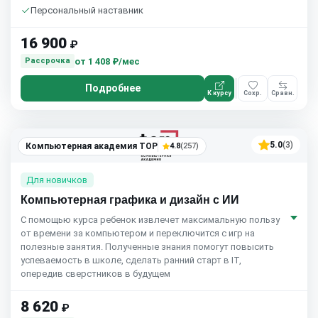
Персональный наставник
16 900
₽
от
1 408 ₽/мес
Рассрочка
Подробнее
К курсу
Сохр.
Сравн.
5.0
(3)
Компьютерная академия TOP
4.8
(257)
Для новичков
Компьютерная графика и дизайн c ИИ
С помощью курса ребенок извлечет максимальную пользу
от времени за компьютером и переключится с игр на
полезные занятия. Полученные знания помогут повысить
успеваемость в школе, сделать ранний старт в IT,
опередив сверстников в будущем
8 620
₽