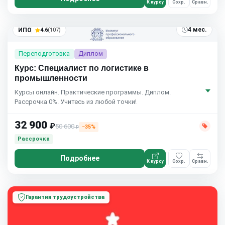
К курсу
Сохр.
Сравн.
4 мес.
ИПО
4.6
(107)
Переподготовка
Диплом
Курс: Специалист по логистике в
промышленности
Курсы онлайн. Практические программы. Диплом.
Рассрочка 0%. Учитесь из любой точки!
32 900
₽
50 600
−35%
₽
Рассрочка
Подробнее
К курсу
Сохр.
Сравн.
Гарантия трудоустройства