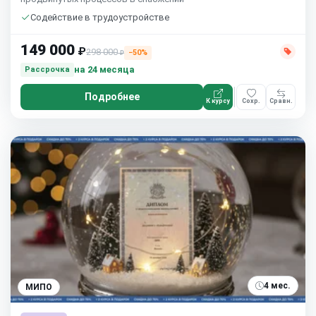
Содействие в трудоустройстве
149 000
₽
298 000
−50%
₽
на 24 месяца
Рассрочка
Подробнее
К курсу
Сохр.
Сравн.
4 мес.
МИПО