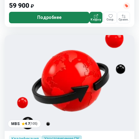
59 900
₽
Подробнее
К курсу
Сохр.
Сравн.
MBS
4.7
(105)
Квалификация
Удостоверение ПК