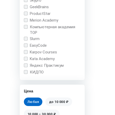
Skypro
GeekBrains
ProductStar
Merion Academy
Компьютерная академия
TOP
Slurm
EasyCode
Karpov Courses
Kata Academy
Яндекс Практикум
КИДПО
Цена
Любая
до 10 000 ₽
10 000 – 30 000 ₽