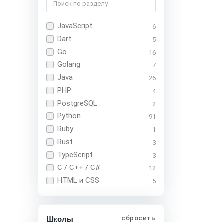
JavaScript
6
Dart
5
Go
16
Golang
7
Java
26
PHP
4
PostgreSQL
2
Python
91
Ruby
1
Rust
3
TypeScript
3
C / C++ / C#
12
HTML и CSS
5
сбросить
Школы