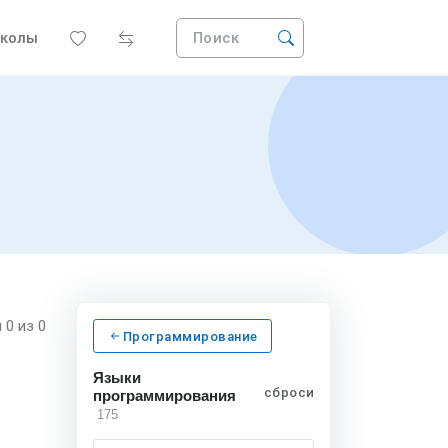
колы
Поиск
я
0
из 0
Программирование
Языки
сбросить
программирования
175