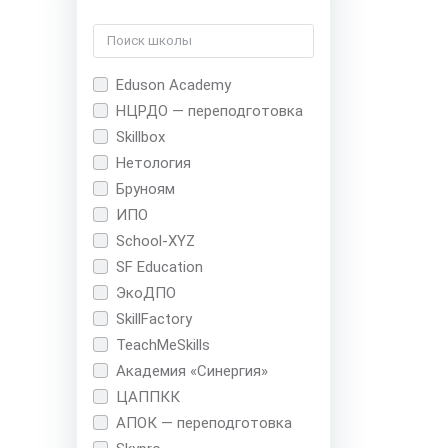
Eduson Academy
НЦРДО — переподготовка
Skillbox
Нетология
Бруноям
ИПО
School-XYZ
SF Education
ЭкоДПО
SkillFactory
TeachMeSkills
Академия «Синергия»
ЦАППКК
АПОК — переподготовка