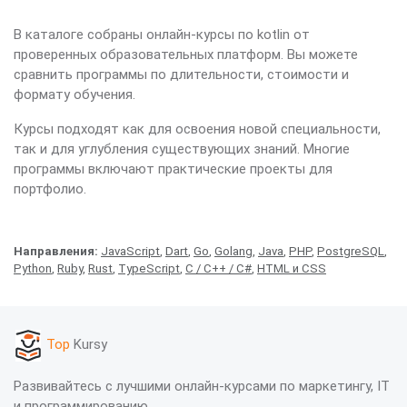
В каталоге собраны онлайн-курсы по kotlin от
проверенных образовательных платформ. Вы можете
сравнить программы по длительности, стоимости и
формату обучения.
Курсы подходят как для освоения новой специальности,
так и для углубления существующих знаний. Многие
программы включают практические проекты для
портфолио.
Направления:
JavaScript
,
Dart
,
Go
,
Golang
,
Java
,
PHP
,
PostgreSQL
,
Python
,
Ruby
,
Rust
,
TypeScript
,
C / C++ / C#
,
HTML и CSS
Top
Kursy
Развивайтесь с лучшими онлайн-курсами по маркетингу, IT
и программированию.