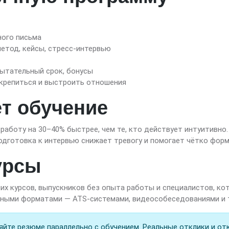
ного письма
етод, кейсы, стресс-интервью
пытательный срок, бонусы
акрепиться и выстроить отношения
ёт обучение
 работу на 30–40% быстрее, чем те, кто действует интуитивно
одготовка к интервью снижает тревогу и помогает чётко фор
урсы
х курсов, выпускников без опыта работы и специалистов, ко
менными форматами — ATS-системами, видеособеседованиями и
яйте резюме параллельно с обучением. Реальные отклики и о