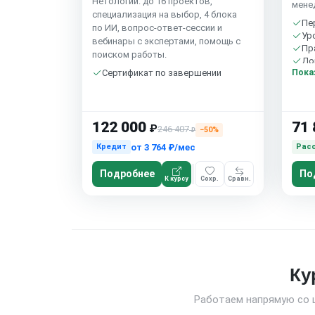
Нетологии: до 16 проектов,
мене
специализация на выбор, 4 блока
Пе
по ИИ, вопрос-ответ-сессии и
Ур
вебинары с экспертами, помощь с
Пр
поиском работы.
До
Пока
Сертификат по завершении
Бе
122 000
71 
₽
246 407
−50%
₽
от
3 764 ₽/мес
Кредит
Рас
Подробнее
По
К курсу
Сохр.
Сравн.
Ку
Работаем напрямую со 