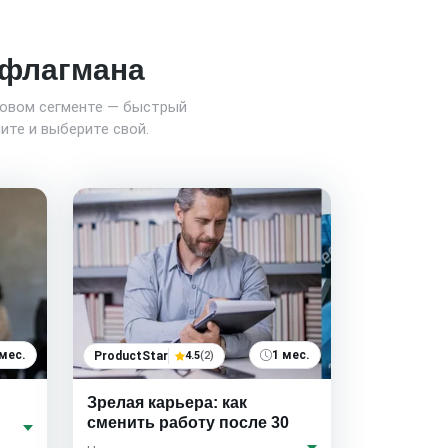
о флагмана
новом сегменте — быстрый
ите и выберите свой.
 мес.
1 мес.
ProductStar
4.5
(2)
Зрелая карьера: как
сменить работу после 30