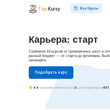
Top
Kursy
Все Курсы
Карьера: старт
Сравнили 18 курсов от проверенных школ и от
разный бюджет — от старта до флагмана. Выб
начинайте.
Подобрать курс
4.4
средний рейтинг школ
3
школ-партнёров
457