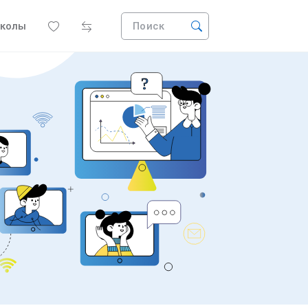
колы
Поиск
?