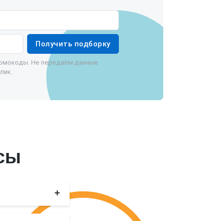
Получить подборку
ромокоды. Не передаём данные
лик.
сы