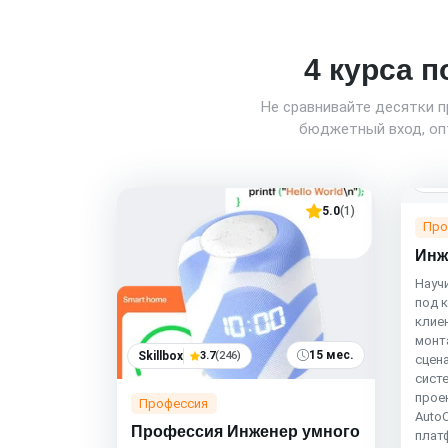
4 курса п
Не сравнивайте десятки 
бюджетный вход, опт
Edu
5.0
(1)
Про
Инж
Науч
под 
клие
монт
15 мес.
Skillbox
3.7
(246)
сцен
сист
прое
Профессия
Auto
Профессия Инженер умного
плат