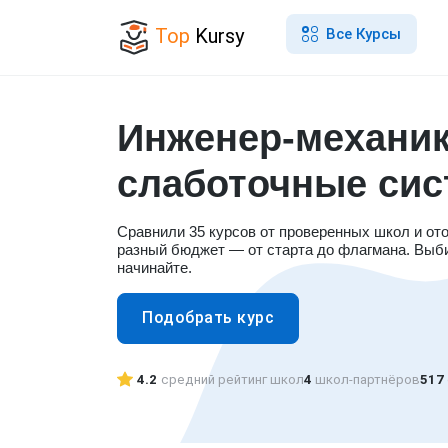
Top
Kursy
Все Курсы
Инженер-механик
слаботочные си
Сравнили 35 курсов от проверенных школ и от
разный бюджет — от старта до флагмана. Выб
начинайте.
Подобрать курс
4.2
средний рейтинг школ
4
школ-партнёров
517