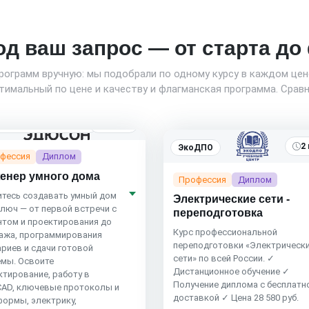
од ваш запрос — от старта д
программ вручную: мы подобрали по одному курсу в каждом це
имальный по цене и качеству и флагманская программа. Сравн
7 мес.
son Academy
4.5
(164)
2
ЭкоДПО
фессия
Диплом
енер умного дома
Профессия
Диплом
итесь создавать умный дом
Электрические сети -
ключ — от первой встречи с
переподготовка
нтом и проектирования до
Курс профессиональной
ажа, программирования
переподготовки «Электрическ
ариев и сдачи готовой
сети» по всей России. ✓
емы. Освоите
Дистанционное обучение ✓
ктирование, работу в
Получение диплома с бесплатн
CAD, ключевые протоколы и
доставкой ✓ Цена 28 580 руб.
формы, электрику,