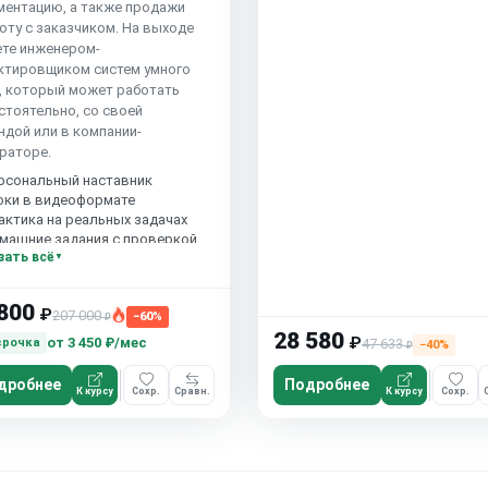
ментацию, а также продажи
оту с заказчиком. На выходе
ете инженером-
ктировщиком систем умного
, который может работать
стоятельно, со своей
ндой или в компании-
граторе.
рсональный наставник
оки в видеоформате
актика на реальных задачах
машние задания с проверкой
зать всё
сплатный пробный урок
800
₽
207 000
−60%
₽
28 580
₽
от
3 450 ₽/мес
срочка
47 633
−40%
₽
дробнее
Подробнее
К курсу
Сохр.
Сравн.
К курсу
Сохр.