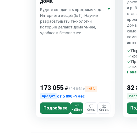
дома
доку
и раб
Будете создавать программы для
стан
Интернета вещей (IoT). Научим
прое
разрабатывать технологии,
дома
которые делают дома умнее,
само
удобнее и безопаснее.
кома
инте
Пе
Ур
Пр
До
Пока
Бе
173 055
82 
₽
314 645
−45%
₽
от
5 090 ₽/мес
Кредит
Рас
Подробнее
По
К курсу
Сохр.
Сравн.