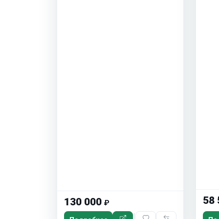
58 
130 000
₽