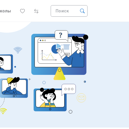
колы
Поиск
?