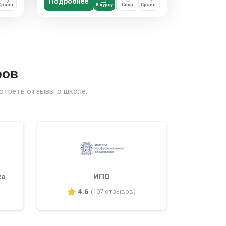
Подробнее
Сравн.
К курсу
Сохр.
Сравн.
ров
отреть отзывы о школе.
ка
ИПО
4.6
(107 отзывов)