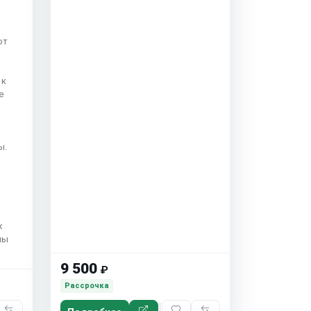
от
 к
е
ы.
х
ны
9 500
₽
Рассрочка