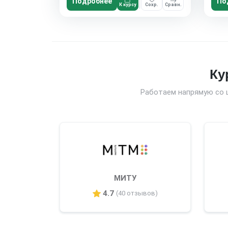
Подробнее
По
К курсу
Сохр.
Сравн.
Ку
Работаем напрямую со 
МИТУ
4.7
(40 отзывов)