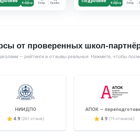
дробнее
Подробнее
К курсу
Сохр.
Сравн.
К курсу
Сохр.
рсы от проверенных школ-партнё
школами — рейтинги и отзывы реальные. Нажмите, чтобы посм
НИИДПО
АПОК — переподготов
4.9
4.9
(261 отзыв)
(75 отзывов)