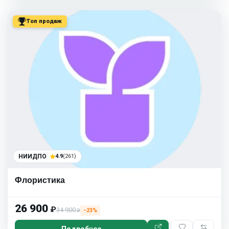
Топ продаж
НИИДПО
4.9
(261)
Флористика
26 900
₽
34 900
−23%
₽