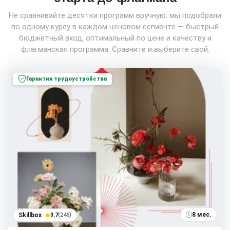
Не сравнивайте десятки программ вручную: мы подобрали
по одному курсу в каждом ценовом сегменте — быстрый
бюджетный вход, оптимальный по цене и качеству и
флагманская программа. Сравните и выберите свой.
Гарантия трудоустройства
8 мес.
Skillbox
3.7
(246)