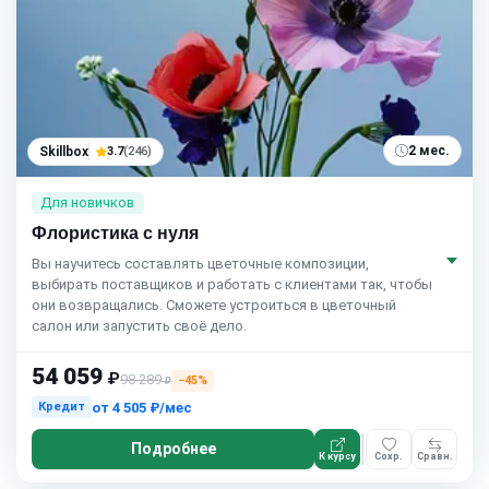
2 мес.
Skillbox
3.7
(246)
Для новичков
Флористика с нуля
Вы научитесь составлять цветочные композиции,
выбирать поставщиков и работать с клиентами так, чтобы
они возвращались. Сможете устроиться в цветочный
салон или запустить своё дело.
54 059
₽
98 289
−45%
₽
от
4 505 ₽/мес
Кредит
Подробнее
К курсу
Сохр.
Сравн.