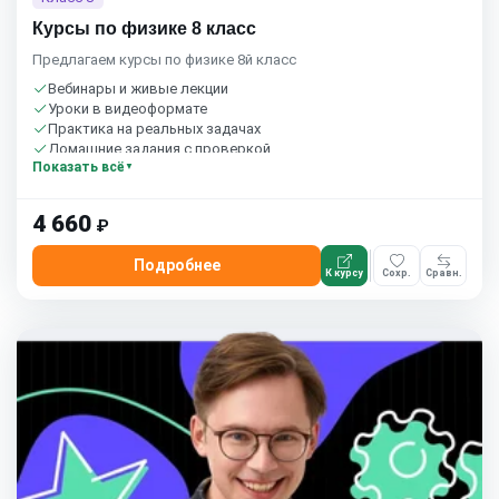
Курсы по физике 8 класс
Предлагаем курсы по физике 8й класс
Вебинары и живые лекции
Уроки в видеоформате
Практика на реальных задачах
Домашние задания с проверкой
Показать всё
Сообщество студентов
1 час в неделю
Бесплатный пробный урок
4 660
₽
Подробнее
К курсу
Сохр.
Сравн.