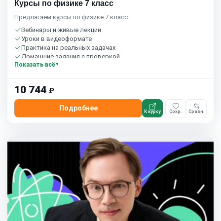
Курсы по физике 7 класс
Предлагаем курсы по физике 7 класс
Вебинары и живые лекции
Уроки в видеоформате
Практика на реальных задачах
Домашние задания с проверкой
Показать всё
Сообщество студентов
1 час в неделю
Бесплатный пробный урок
10 744
₽
Подробнее
К курсу
Сохр.
Сравн.