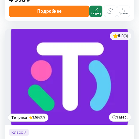
₽
Подробнее
К курсу
Сохр.
Сравн.
5.0
(3)
1 мес.
Тетрика
3.5
(637)
Класс 7