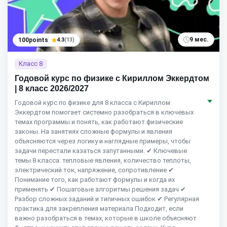
9 мес.
100points
4.3
(13)
Класс 8
Годовой курс по физике с Кириллом Эккердтом
| 8 класс 2026/2027
Годовой курс по физике для 8 класса с Кириллом
Эккердтом помогает системно разобраться в ключевых
темах программы и понять, как работают физические
законы. На занятиях сложные формулы и явления
объясняются через логику и наглядные примеры, чтобы
задачи перестали казаться запутанными. ✔ Ключевые
темы 8 класса: тепловые явления, количество теплоты,
электрический ток, напряжение, сопротивление ✔
Понимание того, как работают формулы и когда их
применять ✔ Пошаговые алгоритмы решения задач ✔
Разбор сложных заданий и типичных ошибок ✔ Регулярная
практика для закрепления материала Подходит, если
важно разобраться в темах, которые в школе объясняют