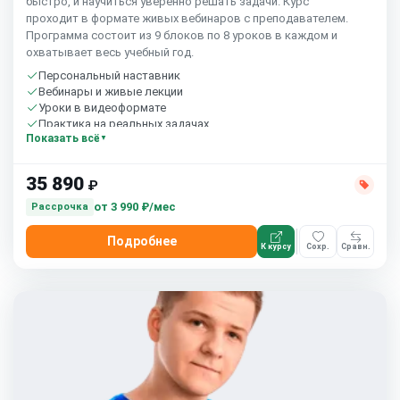
быстро, и научиться уверенно решать задачи. Курс
проходит в формате живых вебинаров с преподавателем.
Программа состоит из 9 блоков по 8 уроков в каждом и
охватывает весь учебный год.
Персональный наставник
Вебинары и живые лекции
Уроки в видеоформате
Практика на реальных задачах
Показать всё
Домашние задания с проверкой
Сообщество студентов
Старт 7 сентября
35 890
₽
от
3 990 ₽/мес
Рассрочка
Подробнее
К курсу
Сохр.
Сравн.