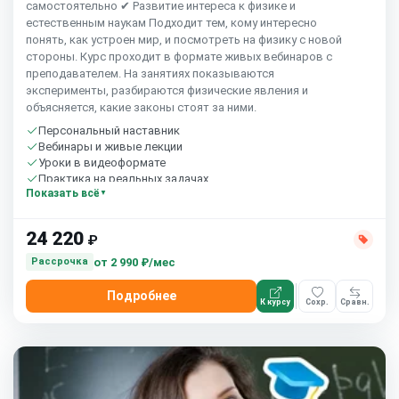
самостоятельно ✔ Развитие интереса к физике и
естественным наукам Подходит тем, кому интересно
понять, как устроен мир, и посмотреть на физику с новой
стороны. Курс проходит в формате живых вебинаров с
преподавателем. На занятиях показываются
эксперименты, разбираются физические явления и
объясняется, какие законы стоят за ними.
Персональный наставник
Вебинары и живые лекции
Уроки в видеоформате
Практика на реальных задачах
Показать всё
Домашние задания с проверкой
Сообщество студентов
Старт 15 сентября
24 220
₽
от
2 990 ₽/мес
Рассрочка
Подробнее
К курсу
Сохр.
Сравн.