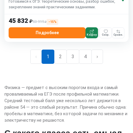
Готовимся к ОГЭ: теоретические основы, разбор ошибок,
закрепление знаний практическими заданиями.
45 832
₽
53 919
−15%
₽
Подробнее
К курсу
Сохр.
Сравн.
‹
1
2
3
4
›
Физика — предмет с высоким порогом входа и самый
проваливаемый на ЕГЭ после профильной математики.
Средний тестовый балл уже несколько лет держится в
районе 54 — это слабый результат. Причина обычно одна:
пробелы в математике, без которой задачи по механике и
электричеству не решаются.