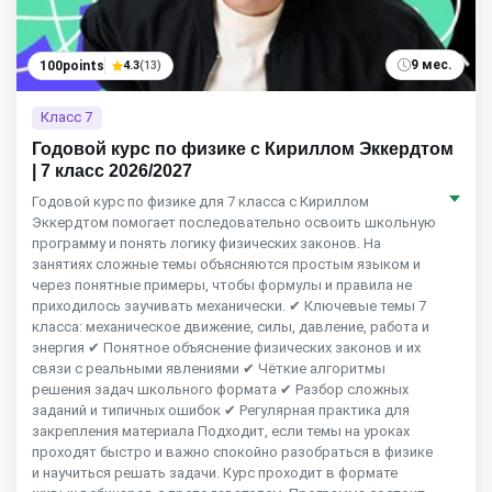
9 мес.
100points
4.3
(13)
Класс 7
Годовой курс по физике с Кириллом Эккердтом
| 7 класс 2026/2027
Годовой курс по физике для 7 класса с Кириллом
Эккердтом помогает последовательно освоить школьную
программу и понять логику физических законов. На
занятиях сложные темы объясняются простым языком и
через понятные примеры, чтобы формулы и правила не
приходилось заучивать механически. ✔ Ключевые темы 7
класса: механическое движение, силы, давление, работа и
энергия ✔ Понятное объяснение физических законов и их
связи с реальными явлениями ✔ Чёткие алгоритмы
решения задач школьного формата ✔ Разбор сложных
заданий и типичных ошибок ✔ Регулярная практика для
закрепления материала Подходит, если темы на уроках
проходят быстро и важно спокойно разобраться в физике
и научиться решать задачи. Курс проходит в формате