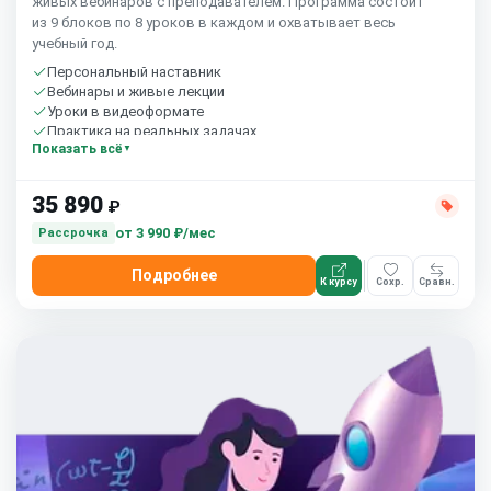
живых вебинаров с преподавателем. Программа состоит
из 9 блоков по 8 уроков в каждом и охватывает весь
учебный год.
Персональный наставник
Вебинары и живые лекции
Уроки в видеоформате
Практика на реальных задачах
Показать всё
Домашние задания с проверкой
Сообщество студентов
Старт 7 сентября
35 890
₽
от
3 990 ₽/мес
Рассрочка
Подробнее
К курсу
Сохр.
Сравн.