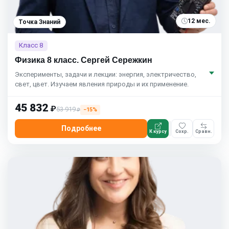
12 мес.
Точка Знаний
Класс 8
Физика 8 класс. Сергей Сережкин
Эксперименты, задачи и лекции: энергия, электричество,
свет, цвет. Изучаем явления природы и их применение.
45 832
₽
53 919
−15%
₽
Подробнее
К курсу
Сохр.
Сравн.