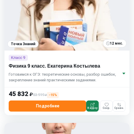
12 мес.
Точка Знаний
Класс 9
Физика 9 класс. Екатерина Костылева
Готовимся к ОГЭ: теоретические основы, разбор ошибок,
закрепление знаний практическими заданиями.
45 832
₽
53 919
−15%
₽
Подробнее
К курсу
Сохр.
Сравн.