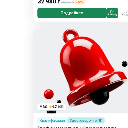
32 980
₽
54 980
−40%
₽
Подробнее
К курсу
Сохр
MBS
4.7
(105)
Квалификация
Удостоверение ПК