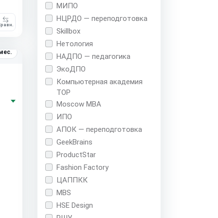
МИПО
НЦРДО — переподготовка
равн.
Skillbox
Нетология
мес.
НАДПО — педагогика
ЭкоДПО
Компьютерная академия
TOP
Moscow MBA
ИПО
АПОК — переподготовка
GeekBrains
ProductStar
Fashion Factory
ЦАППКК
MBS
HSE Design
РШУ