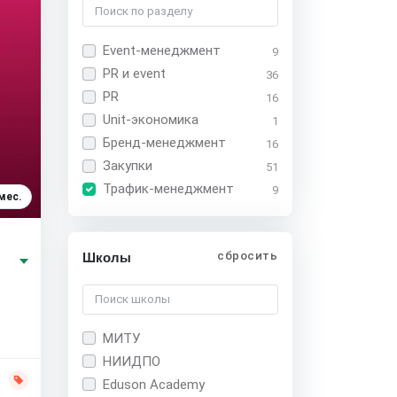
Event-менеджмент
9
PR и event
36
PR
16
Unit-экономика
1
Бренд-менеджмент
16
Закупки
51
Трафик-менеджмент
9
мес.
сбросить
Школы
МИТУ
НИИДПО
Eduson Academy