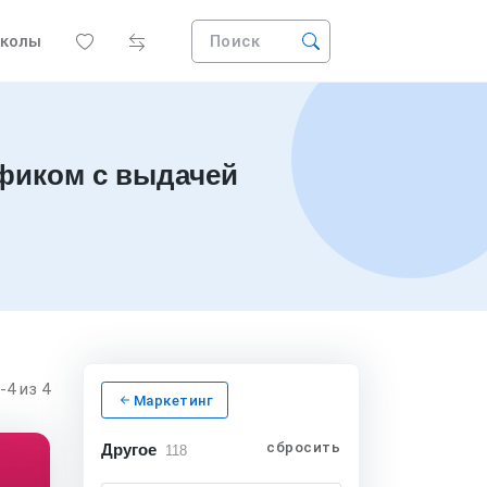
колы
Поиск
фиком с выдачей
1-4
из 4
Маркетинг
сбросить
Другое
118