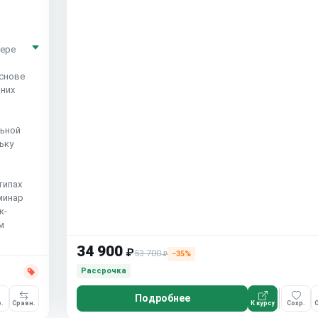
фере
снове
 них
й
льной
ьку
типах
еминар
к-
м
34 900
₽
53 700
−35%
₽
Рассрочка
Подробнее
.
Сравн.
К курсу
Сохр.
С