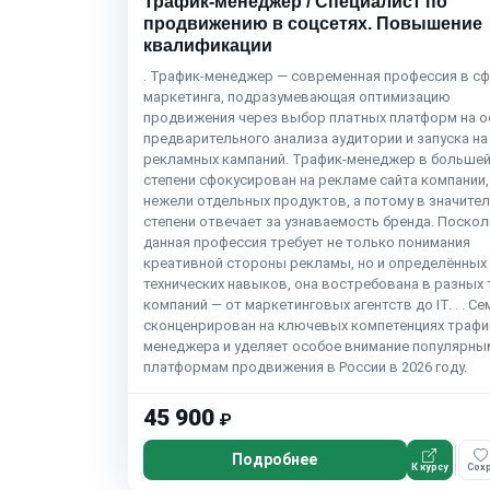
Трафик-менеджер / Специалист по
продвижению в соцсетях. Повышение
квалификации
. Трафик-менеджер — современная профессия в с
маркетинга, подразумевающая оптимизацию
продвижения через выбор платных платформ на о
предварительного анализа аудитории и запуска на
рекламных кампаний. Трафик-менеджер в больше
степени сфокусирован на рекламе сайта компании,
нежели отдельных продуктов, а потому в значите
степени отвечает за узнаваемость бренда. Поскол
данная профессия требует не только понимания
креативной стороны рекламы, но и определённых
технических навыков, она востребована в разных 
компаний — от маркетинговых агентств до IT. . . С
сконценрирован на ключевых компетенциях трафи
менеджера и уделяет особое внимание популярны
платформам продвижения в России в 2026 году.
45 900
₽
Подробнее
К курсу
Сохр