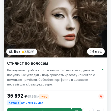
3 мес.
Skillbox
3.7
(246)
Стилист по волосам
Вы научитесь работать с разными типами волос, делать
популярные укладки и подчёркивать красоту клиентов с
помощью причёски. Соберёте портфолио и сделаете
первый шаг к beauty-карьере.
35 892
₽
65 258
−45%
₽
от
2 991 ₽/мес
Кредит