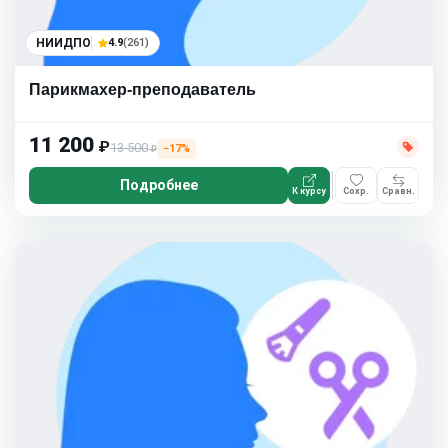
НИИДПО
4.9
(261)
Парикмахер-преподаватель
11 200
₽
13 500
−17%
₽
Подробнее
К курсу
Сохр.
Сравн.