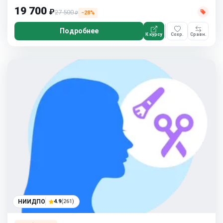
19 700
₽
27 500
−28%
₽
Подробнее
К курсу
Сохр.
Сравн.
НИИДПО
4.9
(261)