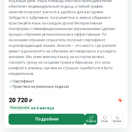
под ваши цели. Наша команда опытных преподавателей
обеспечит индивидуальный подход, а гибкий график
занятий позволит учиться в удобное для вас время.
Забудьте о зубрежках: погружайтесь в живое общение и
практикуйте язык на каждом уроке! Интерактивная
платформа с геймифицированными упражнениями сделает
процесс обучения увлекательным и эффективным. По
окончании обучения слушатель получает сертификат,
подтверждающий знания. Anecole – это место, где учителя
умеют вдохновлять на обучение, мотивировать и рождать
желание. Мы учим живому языку, на котором можно
говорить сразу, не создаем травм и барьеров, это зона
комфорта ученика, где ему не страшно ошибаться и быть
неидеальным.
Сертификат
Практика на реальных задачах
20 720
₽
на 4 месяца
Рассрочка
Подробнее
К курсу
Сохр.
Сравн.