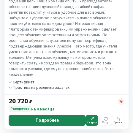
под ваши цели. Наша команда опытных преподавателей
обеспечит индивидуальный подход, а гибкий график
занятий позволит учиться в удобное для вас время.
Забудьте о зубрежках: погружайтесь в живое общение и
практикуйте язык на каждом уроке! Интерактивная
платформа с геймифицированными упражнениями сделает
процесс обучения увлекательным и эффективным. По
окончании обучения слушатель получает сертификат,
подтверждающий знания. Anecole – это место, где учителя
умеют вдохновлять на обучение, мотивировать и рождать
желание. Мы учим живому языку, на котором можно
говорить сразу, не создаем травм и барьеров, это зона
комфорта ученика, где ему не страшно ошибаться и быть
неидеальным.
Сертификат
Практика на реальных задачах
20 720
₽
на 4 месяца
Рассрочка
Подробнее
К курсу
Сохр.
Сравн.