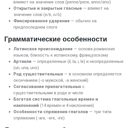
влияют на значение слов (penne/pene, anno/ano)
Открытые и закрытые гласные
— влияют на
значение слов (e/è, o/ò)
Фиксированное ударение
— обычно на
предпоследнем слоге
Грамматические особенности
Латинское происхождение
— основа романских
языков, близость к испанскому, французскому
Артикли
— определенные (il, la, i, le) и неопределенные
(un, una, uno)
Род существительных
— в основном определяется
окончанием (-o мужской, -a женский)
Согласование прилагательных
с
существительными в роде и числе
Богатая система глагольных времен и
наклонений
(14 времен и 4 наклонения)
Особенности спряжения глаголов
— три типа
спряжения (-are, -ere, -ire)