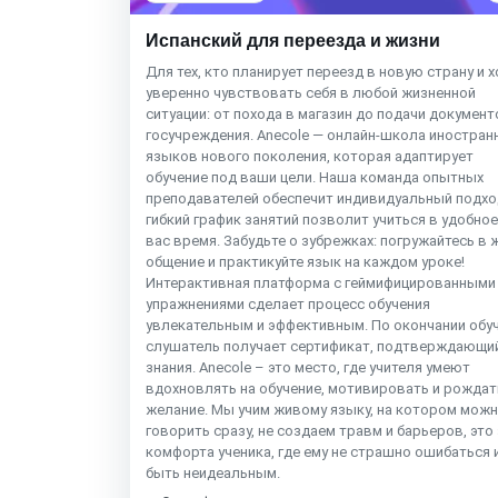
Испанский для переезда и жизни
Для тех, кто планирует переезд в новую страну и 
уверенно чувствовать себя в любой жизненной
ситуации: от похода в магазин до подачи документ
госучреждения. Anecole — онлайн-школа иностран
языков нового поколения, которая адаптирует
обучение под ваши цели. Наша команда опытных
преподавателей обеспечит индивидуальный подход
гибкий график занятий позволит учиться в удобное
вас время. Забудьте о зубрежках: погружайтесь в 
общение и практикуйте язык на каждом уроке!
Интерактивная платформа с геймифицированными
упражнениями сделает процесс обучения
увлекательным и эффективным. По окончании обу
слушатель получает сертификат, подтверждающи
знания. Anecole – это место, где учителя умеют
вдохновлять на обучение, мотивировать и рождат
желание. Мы учим живому языку, на котором мож
говорить сразу, не создаем травм и барьеров, это
комфорта ученика, где ему не страшно ошибаться 
быть неидеальным.