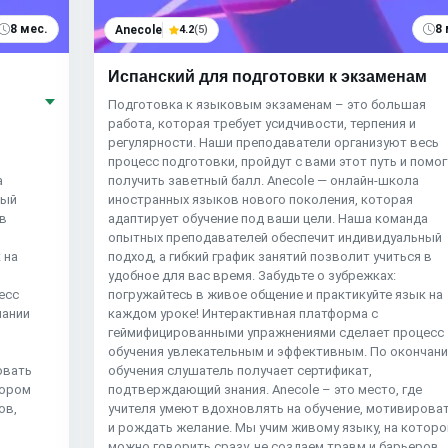
8 мес.
8 
Anecole
4.2
(5)
Испанский для подготовки к экзаменам
Подготовка к языковым экзаменам – это большая
работа, которая требует усидчивости, терпения и
регулярности. Наши преподаватели организуют весь
процесс подготовки, пройдут с вами этот путь и помог
а
получить заветный балл. Anecole — онлайн-школа
ный
иностранных языков нового поколения, которая
 в
адаптирует обучение под ваши цели. Наша команда
опытных преподавателей обеспечит индивидуальный
 на
подход, а гибкий график занятий позволит учиться в
удобное для вас время. Забудьте о зубрежках:
есс
погружайтесь в живое общение и практикуйте язык на
чании
каждом уроке! Интерактивная платформа с
геймифицированными упражнениями сделает процесс
обучения увлекательным и эффективным. По окончан
овать
обучения слушатель получает сертификат,
тором
подтверждающий знания. Anecole – это место, где
ов,
учителя умеют вдохновлять на обучение, мотивирова
и рождать желание. Мы учим живому языку, на котор
можно говорить сразу, не создаем травм и барьеров,