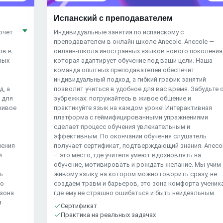
Испанский с преподавателем
хочет
Индивидуальные занятия по испанскому с
преподавателем в онлайн школе Anecole. Anecole —
ов в
онлайн-школа иностранных языков нового поколения
ных
которая адаптирует обучение под ваши цели. Наша
команда опытных преподавателей обеспечит
индивидуальный подход, а гибкий график занятий
, а
позволит учиться в удобное для вас время. Забудьте 
 для
зубрежках: погружайтесь в живое общение и
живое
практикуйте язык на каждом уроке! Интерактивная
платформа с геймифицированными упражнениями
сделает процесс обучения увлекательным и
эффективным. По окончании обучения слушатель
чения
получает сертификат, подтверждающий знания. Aneco
й
– это место, где учителя умеют вдохновлять на
обучение, мотивировать и рождать желание. Мы учим
ь
живому языку, на котором можно говорить сразу, не
но
создаем травм и барьеров, это зона комфорта ученика
 зона
где ему не страшно ошибаться и быть неидеальным.
и
Сертификат
Практика на реальных задачах