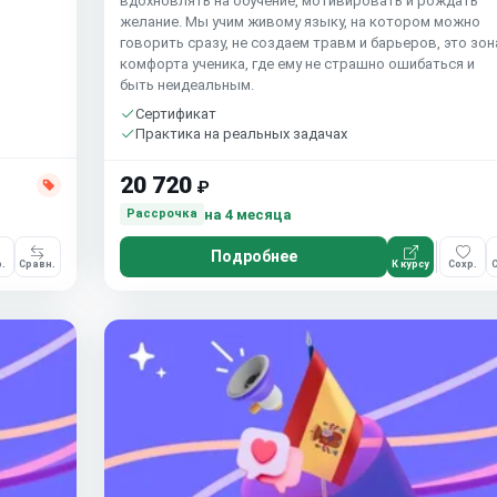
вдохновлять на обучение, мотивировать и рождать
желание. Мы учим живому языку, на котором можно
говорить сразу, не создаем травм и барьеров, это зон
комфорта ученика, где ему не страшно ошибаться и
быть неидеальным.
Сертификат
Практика на реальных задачах
20 720
₽
на 4 месяца
Рассрочка
Подробнее
.
Сравн.
К курсу
Сохр.
С