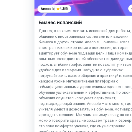
Anecole
4.2
(5)
Бизнес испанский
Для тех, кто хочет освоить испанский для работы,
общения с иностранными коллегами или ведения
бизнеса в другой стране. Anecole — онлайн-школа
иностранных языков нового поколения, которая
адаптирует обучение под ваши цели. Наша команд
опытных преподавателей обеспечит индивидуаль
подход, а гибкий график занятий позволит учиться
удобное для вас время. Забудьте о зубрежках:
погружайтесь в живое общение и практикуйте язык
каждом уроке! Интерактивная платформа с
геймифицированными упражнениями сделает проц
обучения увлекательным и эффективным. По окон
обучения слушатель получает сертификат,
подтверждающий знания. Anecole – это место, где
учителя умеют вдохновлять на обучение, мотивир
и рождать желание. Мы учим живому языку, на ко
можно говорить сразу, не создаем травм и барьер
это зона комфорта ученика, где ему не страшно
ошибаться и быть неидеальным.