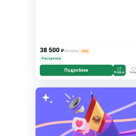
38 500
₽
59 200
−35%
₽
Рассрочка
Подробнее
К курсу
Сохр