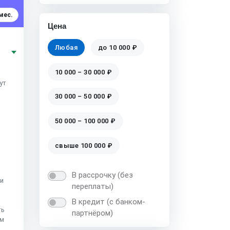
мес.
Цена
Любая
до 10 000 ₽
10 000 – 30 000 ₽
ут
30 000 – 50 000 ₽
50 000 – 100 000 ₽
свыше 100 000 ₽
В рассрочку (без
ии
переплаты)
В кредит (с банком-
ть
партнёром)
ом