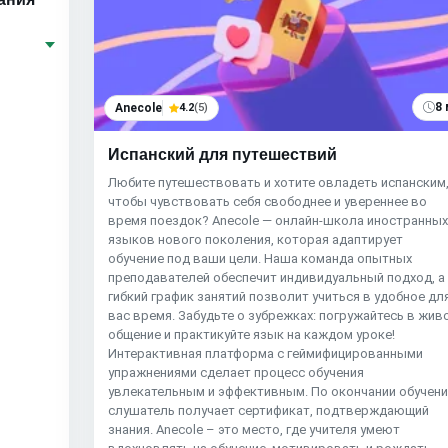
8 
Anecole
4.2
(5)
Испанский для путешествий
Любите путешествовать и хотите овладеть испанским
чтобы чувствовать себя свободнее и увереннее во
время поездок? Anecole — онлайн-школа иностранны
языков нового поколения, которая адаптирует
обучение под ваши цели. Наша команда опытных
преподавателей обеспечит индивидуальный подход, а
гибкий график занятий позволит учиться в удобное дл
вас время. Забудьте о зубрежках: погружайтесь в жив
общение и практикуйте язык на каждом уроке!
Интерактивная платформа с геймифицированными
упражнениями сделает процесс обучения
увлекательным и эффективным. По окончании обучен
слушатель получает сертификат, подтверждающий
знания. Anecole – это место, где учителя умеют