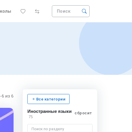
колы
Поиск
1-6
из 6
Все категории
Иностранные языки
сбросить
75