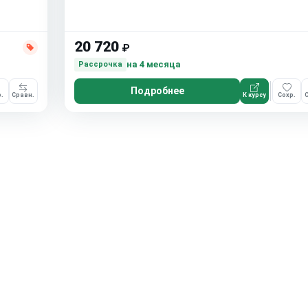
20 720
₽
на 4 месяца
Рассрочка
Подробнее
.
Сравн.
К курсу
Сохр.
С