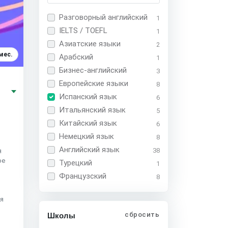
Разговорный английский
1
IELTS / TOEFL
1
Азиатские языки
2
мес.
Арабский
1
Бизнес-английский
3
Европейские языки
8
,
Испанский язык
6
Итальянский язык
5
х
Китайский язык
6
Немецкий язык
8
Английский язык
38
я
ое
Турецкий
1
Французский
8
ия
сбросить
Школы