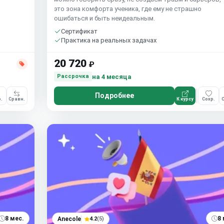
это зона комфорта ученика, где ему не страшно
ошибаться и быть неидеальным.
Сертификат
Практика на реальных задачах
20 720
₽
на 4 месяца
Рассрочка
Подробнее
.
Сравн.
К курсу
Сохр.
С
8 мес.
8 
Anecole
4.2
(5)