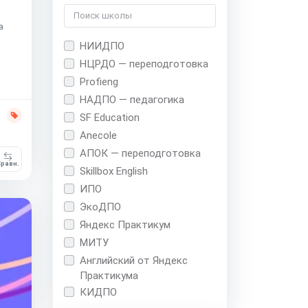
а
НИИДПО
НЦРДО — переподготовка
Profieng
НАДПО — педагогика
SF Education
Anecole
АПОК — переподготовка
равн.
Skillbox English
ИПО
ЭкоДПО
Яндекс Практикум
МИТУ
Английский от Яндекс
Практикума
КИДПО