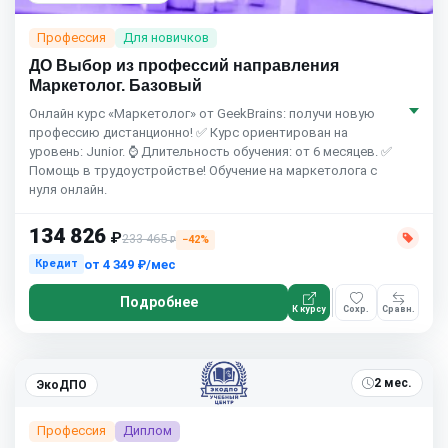
Профессия
Для новичков
ДО Выбор из профессий направления
Маркетолог. Базовый
Онлайн курс «Маркетолог» от GeekBrains: получи новую
профессию дистанционно! ✅ Курс ориентирован на
уровень: Junior. ⌚ Длительность обучения: от 6 месяцев. ✅
Помощь в трудоустройстве! Обучение на маркетолога с
нуля онлайн.
134 826
₽
233 465
−42%
₽
от
4 349 ₽/мес
Кредит
Подробнее
К курсу
Сохр.
Сравн.
2 мес.
ЭкоДПО
Профессия
Диплом