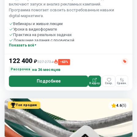
включают запуск и анализ рекламных кампаний.
Программа помогает освоить востребованные навыки
digital‑маркетинга.
Вебинары и живые лекции
Уроки в видеоформате
Практика на реальных задачах
Домашние задания с проверкой
Показать всё
Сообщество студентов
10 часов в неделю
122 400
₽
327 273
−63%
₽
на 36 месяцев
Рассрочка
Подробнее
К курсу
Сохр.
Сравн.
Топ продаж
4.6
(5)