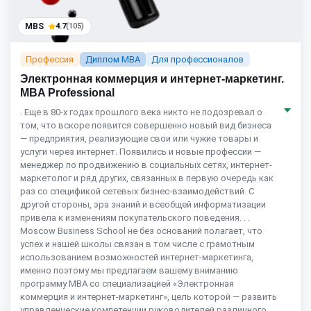
MBS
4.7
(105)
Профессия
Диплом MBA
Для профессионалов
Электронная коммерция и интернет-маркетинг.
MBA Professional
. Еще в 80-х годах прошлого века никто не подозревал о
том, что вскоре появится совершенно новый вид бизнеса
— предприятия, реализующие свои или чужие товары и
услуги через интернет. Появились и новые профессии —
менеджер по продвижению в социальных сетях, интернет-
маркетолог и ряд других, связанных в первую очередь как
раз со спецификой сетевых бизнес-взаимодействий. С
другой стороны, эра знаний и всеобщей информатизации
привела к изменениям покупательского поведения. . .
Moscow Business School не без оснований полагает, что
успех и нашей школы связан в том числе с грамотным
использованием возможностей интернет-маркетинга,
именно поэтому мы предлагаем вашему вниманию
программу MBA со специализацией «Электронная
коммерция и интернет-маркетинг», цель которой — развить
управленческие компетенции руководителей различного