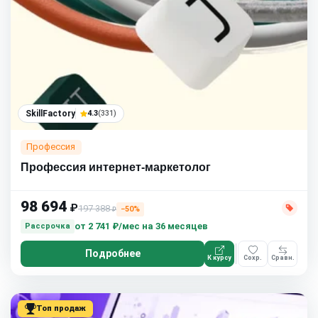
SkillFactory
4.3
(331)
Профессия
Профессия интернет-маркетолог
98 694
₽
197 388
−50%
₽
от
2 741 ₽/мес
на 36 месяцев
Рассрочка
Подробнее
К курсу
Сохр.
Сравн.
Топ продаж