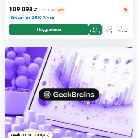
109 098
₽
187 910
−42%
₽
от
3 519 ₽/мес
Кредит
Подробнее
К курсу
Сохр.
Сравн.
GeekBrains
3.8
(437)