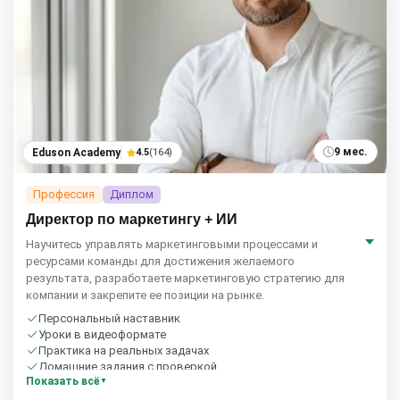
9 мес.
Eduson Academy
4.5
(164)
Профессия
Диплом
Директор по маркетингу + ИИ
Научитесь управлять маркетинговыми процессами и
ресурсами команды для достижения желаемого
результата, разработаете маркетинговую стратегию для
компании и закрепите ее позиции на рынке.
Персональный наставник
Уроки в видеоформате
Практика на реальных задачах
Домашние задания с проверкой
Показать всё
Бесплатный пробный урок