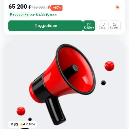
65 200
₽
163 000
−60%
₽
от
5 433 ₽/мес
Рассрочка
Подробнее
К курсу
Сохр.
Сравн.
MBS
4.7
(105)