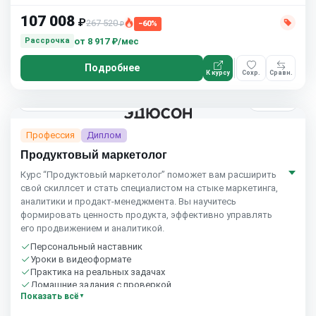
107 008
₽
267 520
−60%
₽
от
8 917 ₽/мес
Рассрочка
Подробнее
К курсу
Сохр.
Сравн.
4 мес.
Eduson Academy
4.5
(164)
Профессия
Диплом
Продуктовый маркетолог
Курс “Продуктовый маркетолог” поможет вам расширить
свой скиллсет и стать специалистом на стыке маркетинга,
аналитики и продакт-менеджмента. Вы научитесь
формировать ценность продукта, эффективно управлять
его продвижением и аналитикой.
Персональный наставник
Уроки в видеоформате
Практика на реальных задачах
Домашние задания с проверкой
Показать всё
Бесплатный пробный урок