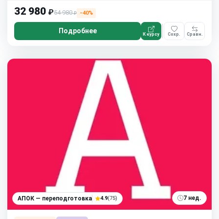
32 980
₽
54 980
−40%
₽
Подробнее
К курсу
Сохр.
Сравн.
7 нед.
АПОК — переподготовка
4.9
(75)