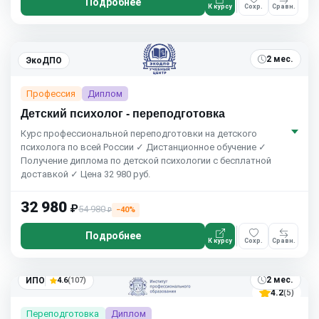
Подробнее
К курсу
Сохр.
Сравн.
2 мес.
ЭкоДПО
Профессия
Диплом
Детский психолог - переподготовка
Курс профессиональной переподготовки на детского
психолога по всей России ✓ Дистанционное обучение ✓
Получение диплома по детской психологии с бесплатной
доставкой ✓ Цена 32 980 руб.
32 980
₽
54 980
−40%
₽
Подробнее
К курсу
Сохр.
Сравн.
2 мес.
ИПО
4.6
(107)
4.2
(5)
Переподготовка
Диплом