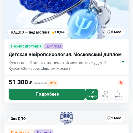
5 мес.
НАДПО — педагогика
3.8
(84)
Переподготовка
Диплом
Детская нейропсихология. Московский диплом
Курсы по нейропсихологической диагностике у детей.
Курсы 620 часов. Диплом Москвы
51 300
₽
74 400
−31%
₽
Подробнее
К курсу
Сохр.
Сравн.
2 мес.
ЭкоДПО
Профессия
Диплом