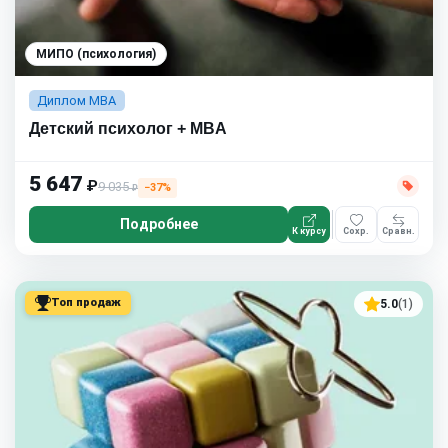
МИПО (психология)
Диплом MBA
Детский психолог + MBA
5 647
₽
9 035
−37%
₽
Подробнее
К курсу
Сохр.
Сравн.
Топ продаж
5.0
(1)