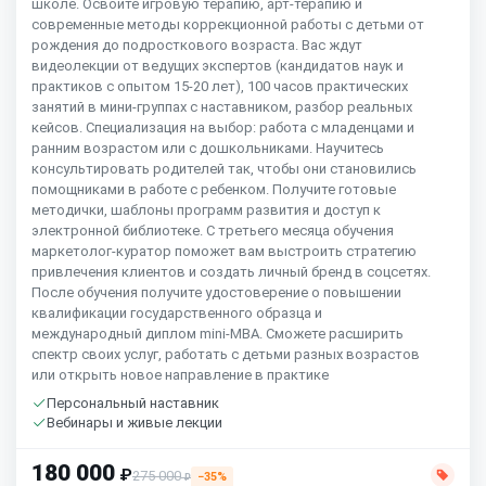
школе. Освоите игровую терапию, арт-терапию и
современные методы коррекционной работы с детьми от
рождения до подросткового возраста. Вас ждут
видеолекции от ведущих экспертов (кандидатов наук и
практиков с опытом 15-20 лет), 100 часов практических
занятий в мини-группах с наставником, разбор реальных
кейсов. Специализация на выбор: работа с младенцами и
ранним возрастом или с дошкольниками. Научитесь
консультировать родителей так, чтобы они становились
помощниками в работе с ребенком. Получите готовые
методички, шаблоны программ развития и доступ к
электронной библиотеке. С третьего месяца обучения
маркетолог-куратор поможет вам выстроить стратегию
привлечения клиентов и создать личный бренд в соцсетях.
После обучения получите удостоверение о повышении
квалификации государственного образца и
международный диплом mini-MBA. Сможете расширить
спектр своих услуг, работать с детьми разных возрастов
или открыть новое направление в практике
Персональный наставник
Вебинары и живые лекции
180 000
₽
275 000
−35%
₽