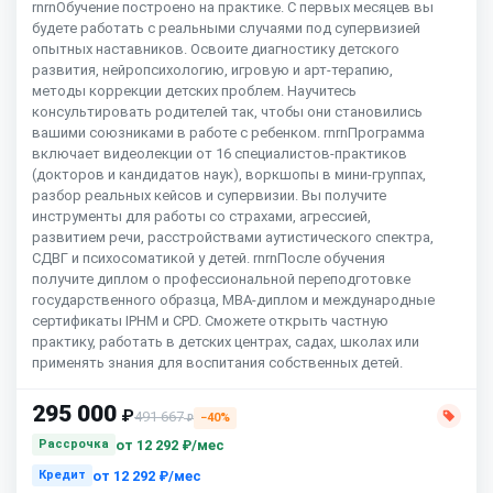
rnrnОбучение построено на практике. С первых месяцев вы
будете работать с реальными случаями под супервизией
опытных наставников. Освоите диагностику детского
развития, нейропсихологию, игровую и арт-терапию,
методы коррекции детских проблем. Научитесь
консультировать родителей так, чтобы они становились
вашими союзниками в работе с ребенком. rnrnПрограмма
включает видеолекции от 16 специалистов-практиков
(докторов и кандидатов наук), воркшопы в мини-группах,
разбор реальных кейсов и супервизии. Вы получите
инструменты для работы со страхами, агрессией,
развитием речи, расстройствами аутистического спектра,
СДВГ и психосоматикой у детей. rnrnПосле обучения
получите диплом о профессиональной переподготовке
государственного образца, MBA-диплом и международные
сертификаты IPHM и CPD. Сможете открыть частную
практику, работать в детских центрах, садах, школах или
применять знания для воспитания собственных детей.
295 000
₽
491 667
−40%
₽
от
12 292 ₽/мес
Рассрочка
от
12 292 ₽/мес
Кредит