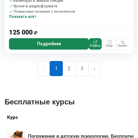
Вебинары и живые лекции
Уроки в видеоформате
Домашние задания с проверкой
Показать всё
35 часов в неделю
125 000
₽
Подробнее
К курсу
Сохр.
Сравн.
‹
1
2
3
›
Бесплатные курсы
Курс
Погружение в детскую психологию. Бесплатный