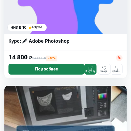
НИИДПО
4.9
(261)
Курс: 🖋️ Adobe Photoshop
14 800
₽
24 600
−40%
₽
Подробнее
К курсу
Сохр.
Сравн.