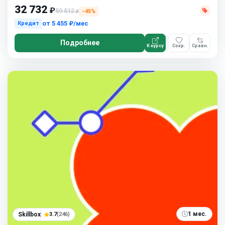
32 732
₽
59 512
−45%
₽
от
5 455 ₽/мес
Кредит
Подробнее
К курсу
Сохр.
Сравн.
1 мес.
Skillbox
3.7
(246)