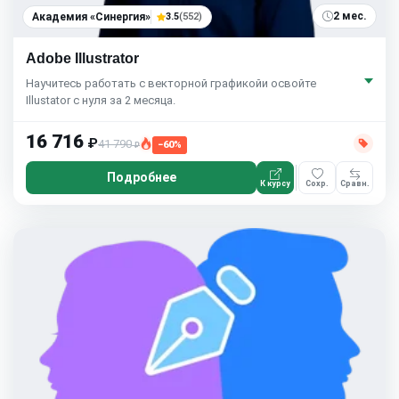
2 мес.
Академия «Синергия»
3.5
(552)
Adobe Illustrator
Научитесь работать с векторной графикойи освойте
Illustator с нуля за 2 месяца.
16 716
₽
41 790
−60%
₽
Подробнее
К курсу
Сохр.
Сравн.