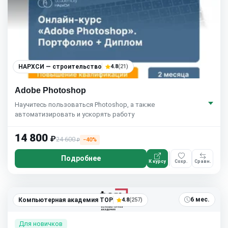
НАРХСИ — строительство
4.8
(21)
Adobe Photoshop
Научитесь пользоваться Photoshop, а также
автоматизировать и ускорять работу
14 800
₽
24 600
−40%
₽
Подробнее
К курсу
Сохр.
Сравн.
5.0
(1)
6 мес.
Компьютерная академия TOP
4.8
(257)
Для новичков