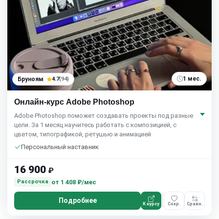
1 мес.
Бруноям
4.7
(94)
Онлайн-курс Adobe Photoshop
Adobe Photoshop поможет создавать проекты под разные
цели. За 1 месяц научитесь работать с композицией, с
цветом, типографикой, ретушью и анимацией
Персональный наставник
16 900
₽
от
1 408 ₽/мес
Рассрочка
Подробнее
К курсу
Сохр.
Сравн.