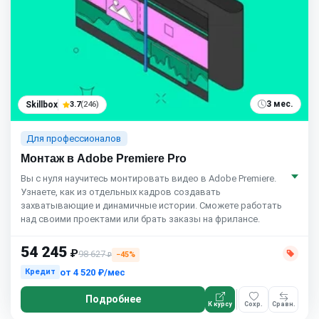
3 мес.
Skillbox
3.7
(246)
Для профессионалов
Монтаж в Adobe Premiere Pro
Вы с нуля научитесь монтировать видео в Adobe Premiere.
Узнаете, как из отдельных кадров создавать
захватывающие и динамичные истории. Сможете работать
над своими проектами или брать заказы на фрилансе.
54 245
₽
98 627
−45%
₽
от
4 520 ₽/мес
Кредит
Подробнее
К курсу
Сохр.
Сравн.