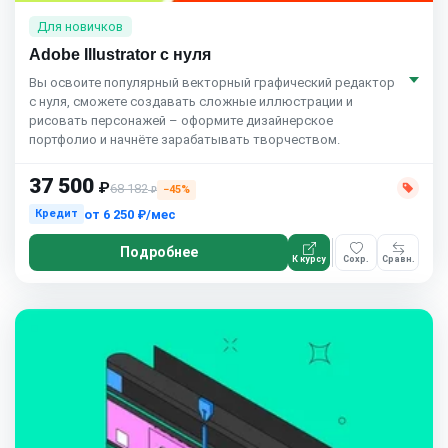
Для новичков
Adobe Illustrator с нуля
Вы освоите популярный векторный графический редактор
с нуля, сможете создавать сложные иллюстрации и
рисовать персонажей – оформите дизайнерское
портфолио и начнёте зарабатывать творчеством.
37 500
₽
68 182
−45%
₽
от
6 250 ₽/мес
Кредит
Подробнее
К курсу
Сохр.
Сравн.