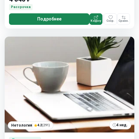
Рассрочка
Подробнее
К курсу
Сохр.
Сравн.
4 нед.
Нетология
4.2
(291)