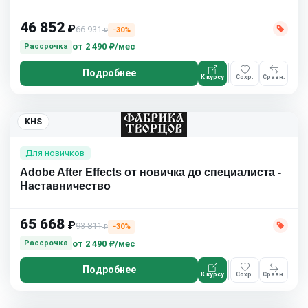
46 852
₽
66 931
−30%
₽
от
2 490 ₽/мес
Рассрочка
Подробнее
К курсу
Сохр.
Сравн.
KHS
Для новичков
Adobe After Effects от новичка до специалиста -
Наставничество
65 668
₽
93 811
−30%
₽
от
2 490 ₽/мес
Рассрочка
Подробнее
К курсу
Сохр.
Сравн.