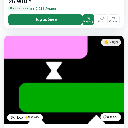
26 900
₽
от
2 241 ₽/мес
Рассрочка
Подробнее
К курсу
Сохр.
Сравн.
5.0
(2)
4 мес.
Skillbox
3.7
(246)