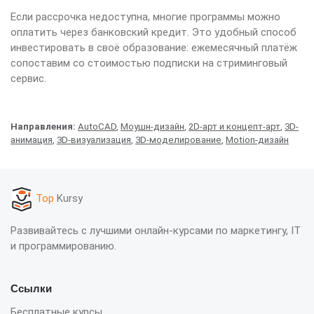
Если рассрочка недоступна, многие программы можно
оплатить через банковский кредит. Это удобный способ
инвестировать в своё образование: ежемесячный платёж
сопоставим со стоимостью подписки на стриминговый
сервис.
Направления:
AutoCAD
,
Моушн-дизайн
,
2D-арт и концепт-арт
,
3D-
анимация
,
3D-визуализация
,
3D-моделирование
,
Motion-дизайн
Top
Kursy
Развивайтесь с лучшими онлайн-курсами по маркетингу, IT
и программированию.
Ссылки
Бесплатные курсы