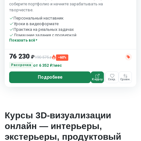
соберите портфолио и начните зарабатывать на
творчестве.
Персональный наставник
Уроки в видеоформате
Практика на реальных задачах
Домашние задания с проверкой
Показать всё
Бесплатный пробный урок
76 230
₽
190 575
−60%
₽
от
6 352 ₽/мес
Рассрочка
Подробнее
К курсу
Сохр.
Сравн.
Курсы 3D-визуализации
онлайн — интерьеры,
экстерьеры, продуктовый