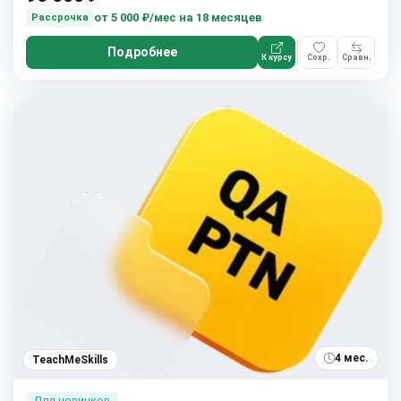
от
5 000 ₽/мес
на 18 месяцев
Рассрочка
Подробнее
К курсу
Сохр.
Сравн.
4 мес.
TeachMeSkills
Для новичков