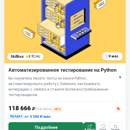
9 мес.
Skillbox
3.7
(246)
Ав­то­ма­ти­зи­ро­ван­ное тестирование на Python
Вы научитесь писать тесты на языке Python,
автоматизировать работу с Selenium, настраивать
интеграцию с Jenkins и станете более востребованным
тестировщиком.
118 666
₽
215 757
−45%
₽
от
5 394 ₽/мес
Кредит
Подробнее
К курсу
Сохр.
Сравн.