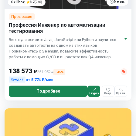
9 мес.
Skillbox
3.7
(246)
Профессия
Профессия Инженер по автоматизации
тестирования
Вы с нуля освоите Java, JavaScript или Python и научитесь
создавать автотесты на одном из этих языков.
Познакомитесь с Selenium, повысите эффективность
работы с помощью CI/CD и вырастете как QA-инженер.
138 573
₽
251 952
−45%
₽
от
5 774 ₽/мес
Кредит
Подробнее
К курсу
Сохр.
Сравн.