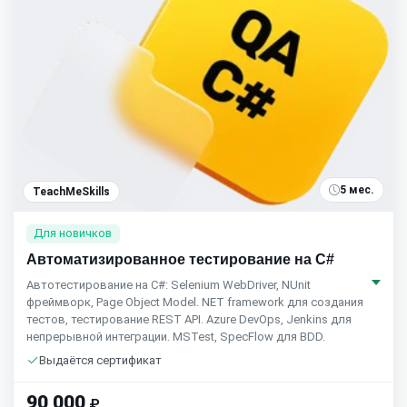
5 мес.
TeachMeSkills
Для новичков
Автоматизированное тестирование на С#
Автотестирование на C#: Selenium WebDriver, NUnit
фреймворк, Page Object Model. NET framework для создания
тестов, тестирование REST API. Azure DevOps, Jenkins для
непрерывной интеграции. MSTest, SpecFlow для BDD.
Выдаётся сертификат
90 000
₽